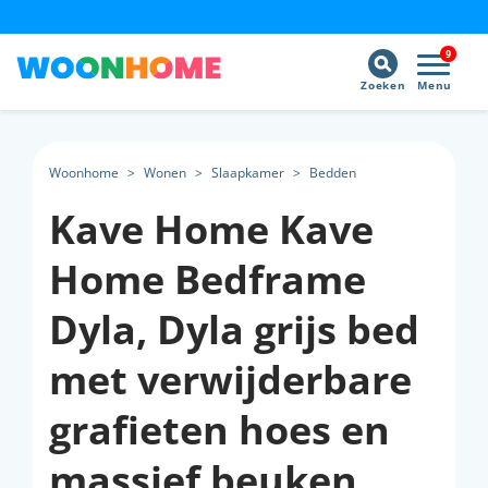
9
Zoeken
Menu
Woonhome
>
Wonen
>
Slaapkamer
>
Bedden
Kave Home Kave
Home Bedframe
Dyla, Dyla grijs bed
met verwijderbare
grafieten hoes en
massief beuken