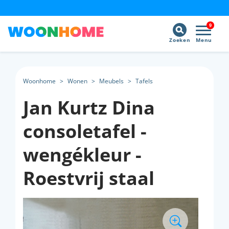
9
Zoeken
Menu
Woonhome
>
Wonen
>
Meubels
>
Tafels
Jan Kurtz Dina
consoletafel -
wengékleur -
Roestvrij staal