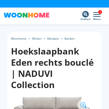
9
Zoeken
Menu
Woonhome
>
Wonen
>
Meubels
>
Banken
Hoekslaapbank
Eden rechts bouclé
| NADUVI
Collection