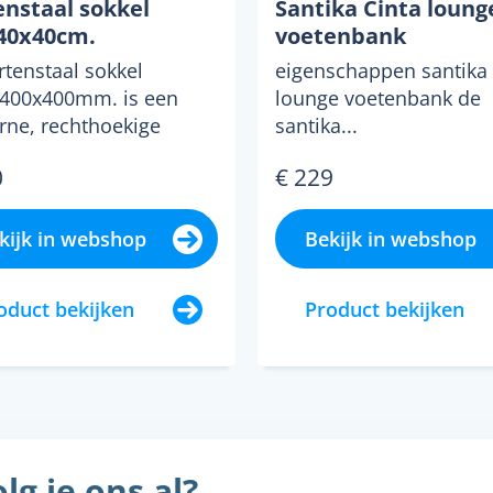
enstaal sokkel
Santika Cinta loung
40x40cm.
voetenbank
rtenstaal sokkel
eigenschappen santika 
400x400mm. is een
lounge voetenbank de
ne, rechthoekige
santika...
l met een prachtige
0
€ 229
...
kijk in webshop
Bekijk in webshop
oduct bekijken
Product bekijken
lg je ons al?