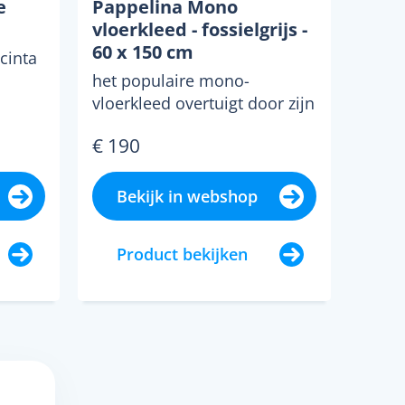
e
Pappelina Mono
vloerkleed - fossielgrijs -
60 x 150 cm
cinta
het populaire mono-
vloerkleed overtuigt door zijn
eenvoudige ontwerp.
€ 190
gemaakt van polyester
ketting...
Bekijk in webshop
Product bekijken