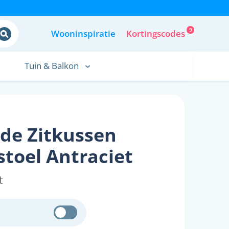
9
Wooninspiratie
Kortingscodes
Tuin & Balkon
de Zitkussen
toel Antraciet
t