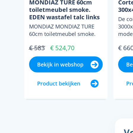
MONDIAZ TURE 60cm
Cort
toiletmeubel smoke.
300x
EDEN wastafel talc links
De co
geen kraangat
MONDIAZ MONDIAZ TURE
3000x
60cm toiletmeubel smoke.
moder
EDEN wastafel talc links geen
sokke
€ 583
€ 524,70
€ 66
kraangat Moderniseer jo...
tijdloz
Bekijk in webshop
Be
Product bekijken
Pr
Vo