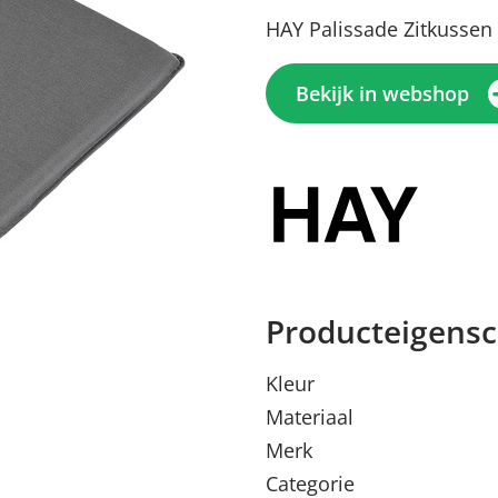
HAY Palissade Zitkussen 
Bekijk in webshop
Producteigens
Menu sluiten
Menu sluiten
Menu sluiten
Menu sluiten
Menu sluiten
Kleur
Materiaal
Merk
Categorie