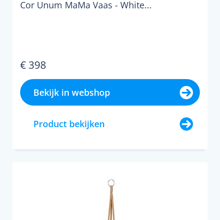
Cor Unum MaMa Vaas - White...
€ 398
Bekijk in webshop
Product bekijken