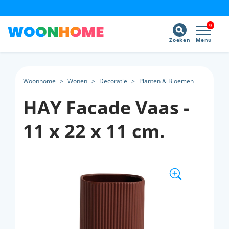
9
Zoeken
Menu
Woonhome
>
Wonen
>
Decoratie
>
Planten & Bloemen
HAY Facade Vaas -
11 x 22 x 11 cm.