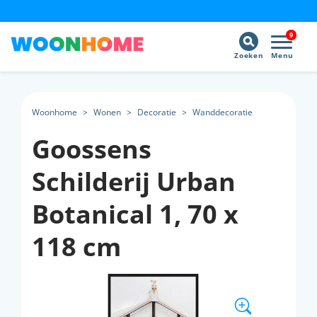
9
Zoeken
Menu
Woonhome
>
Wonen
>
Decoratie
>
Wanddecoratie
Goossens
Schilderij Urban
Botanical 1, 70 x
118 cm