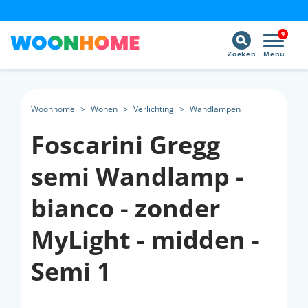
9
Zoeken
Menu
Woonhome
>
Wonen
>
Verlichting
>
Wandlampen
Foscarini Gregg
semi Wandlamp -
bianco - zonder
MyLight - midden -
Semi 1