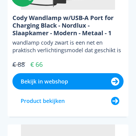
Cody Wandlamp w/USB-A Port for
Charging Black - Nordlux -
Slaapkamer - Modern - Metaal - 1
lamp
wandlamp cody zwart is een net en
praktisch verlichtingsmodel dat geschikt is
voor zowel de woonkam...
€ 88
€ 66
Bekijk in webshop
Product bekijken