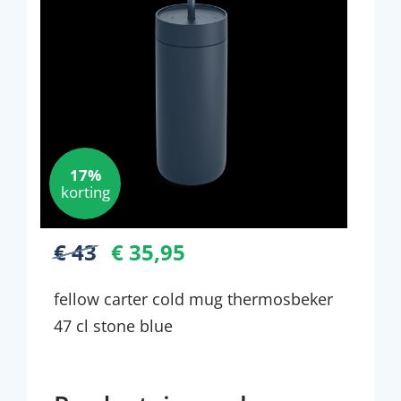
17%
korting
€ 43
€ 35,95
fellow carter cold mug thermosbeker
47 cl stone blue