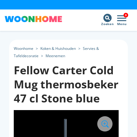
9
Zoeken
Menu
Woonhome
>
Koken & Huishouden
>
Servies &
Tafeldecoratie
>
Meenemen
Fellow Carter Cold
Mug thermosbeker
47 cl Stone blue