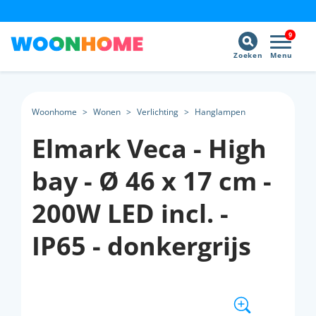
9
Zoeken
Menu
Woonhome
>
Wonen
>
Verlichting
>
Hanglampen
Elmark Veca - High
bay - Ø 46 x 17 cm -
200W LED incl. -
IP65 - donkergrijs