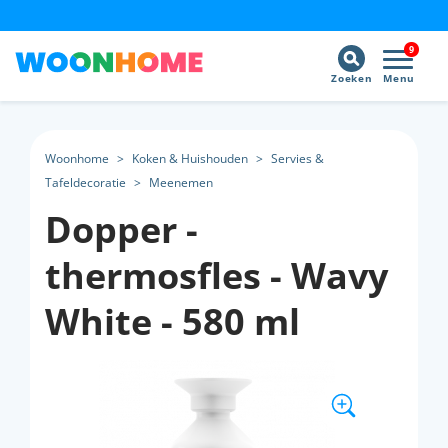
9
Zoeken
Menu
Woonhome
>
Koken & Huishouden
>
Servies &
Tafeldecoratie
>
Meenemen
Dopper -
thermosfles - Wavy
White - 580 ml