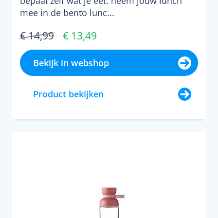
bepaal zelf wat je eet. neem jouw lunch
mee in de bento lunc...
€ 14,99
€ 13,49
Bekijk in webshop
Product bekijken