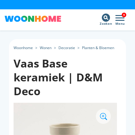
9
Zoeken
Menu
Woonhome
>
Wonen
>
Decoratie
>
Planten & Bloemen
Vaas Base
keramiek | D&M
Deco