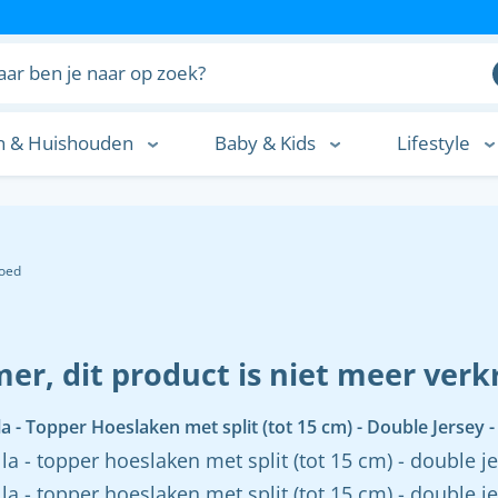
n & Huishouden
Baby & Kids
Lifestyle
n
oed
er, dit product is niet meer verkr
la - Topper Hoeslaken met split (tot 15 cm) - Double Jersey -
la - topper hoeslaken met split (tot 15 cm) - double j
la - topper hoeslaken met split (tot 15 cm) - double jer