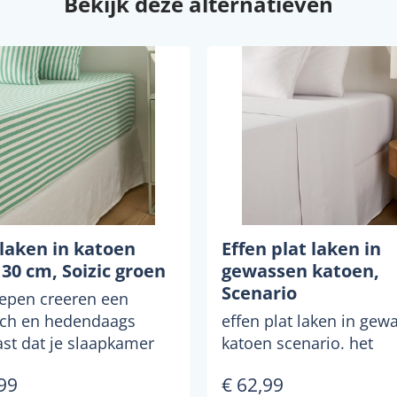
Bekijk deze alternatieven
laken in katoen
Effen plat laken in
30 cm, Soizic groen
gewassen katoen,
Scenario
repen creeren een
sch en hedendaags
effen plat laken in gew
ast dat je slaapkamer
katoen scenario. het
fleuren... soizic is...
gewassen katoen is del
99
€ 62,99
gebleekt tijdens het ...