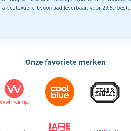
lla bedtextiel uit voorraad leverbaar. voor 23:59 best
Onze favoriete merken
Menu sluiten
Menu sluiten
Menu sluiten
Menu sluiten
Menu sluiten