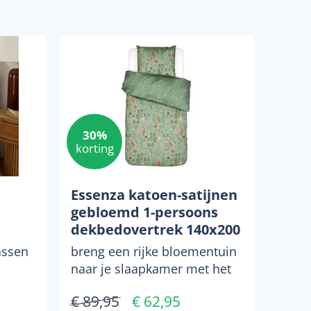
30%
korting
Essenza katoen-satijnen
gebloemd 1-persoons
dekbedovertrek 140x200
cm - rustig groen
assen
breng een rijke bloementuin
naar je slaapkamer met het
icaat
essenza katoensatijnen
€ 89,95
€ 62,95
dekbedovertrek marigo...