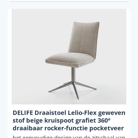
DELIFE Draaistoel Lelio-Flex geweven
stof beige kruispoot grafiet 360°
draaibaar rocker-functie pocketveer
kern
het eenvoudige design van de zitschaal van