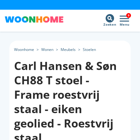
9
Zoeken
Menu
Woonhome
>
Wonen
>
Meubels
>
Stoelen
Carl Hansen & Søn
CH88 T stoel -
Frame roestvrij
staal - eiken
geolied - Roestvrij
staal