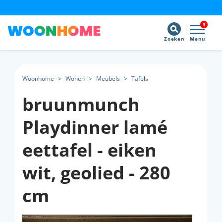
9
Zoeken
Menu
Woonhome
>
Wonen
>
Meubels
>
Tafels
bruunmunch
Playdinner lamé
eettafel - eiken
wit, geolied - 280
cm