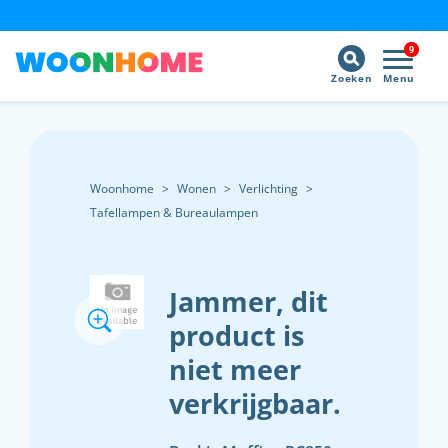
9
Zoeken
Menu
Woonhome
>
Wonen
>
Verlichting
>
Tafellampen & Bureaulampen
Jammer, dit
product is
niet meer
verkrijgbaar.