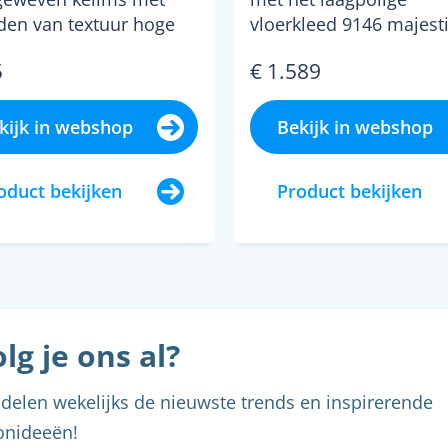
Vloerkleed
den van textuur hoge
vloerkleed 9146 majest
l *bepaalde maten en
forest haal je een stat
5
€ 1.589
pties zijn beperkt...
piece in huis. een pracht
kijk in webshop
Bekijk in webshop
oduct bekijken
Product bekijken
lg je ons al?
delen wekelijks de nieuwste trends en inspirerende
nideeën!