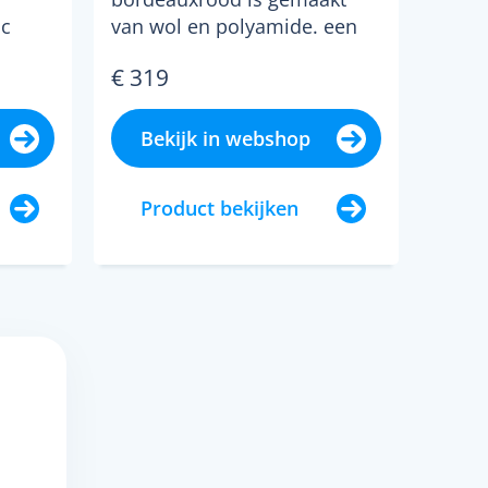
ic
van wol en polyamide. een
ement
delicaat weefsel voor w...
€ 319
i...
Bekijk in webshop
Product bekijken