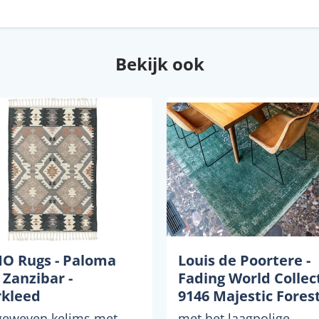
Bekijk ook
 Rugs - Paloma
Louis de Poortere -
 Zanzibar -
Fading World Collec
rkleed
9146 Majestic Forest
280x360 cm Vintage
eweven kelims met
met het laagpolige