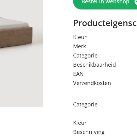
Bestel in webshop
Producteigens
Kleur
Merk
Categorie
Beschikbaarheid
EAN
Verzendkosten
Menu sluiten
Menu sluiten
Menu sluiten
Menu sluiten
Menu sluiten
Categorie
Kleur
Beschrijving