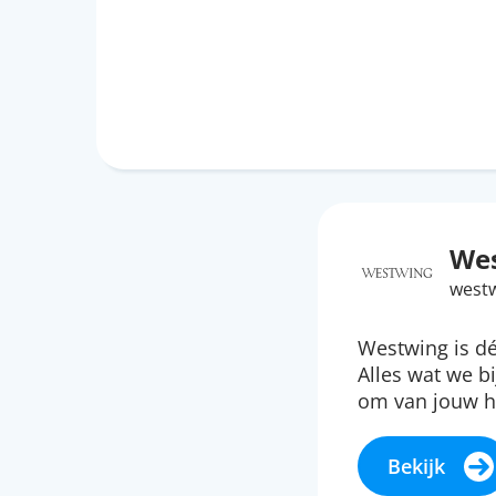
We
westw
Westwing is dé
Alles wat we b
om van jouw hu
Bekijk