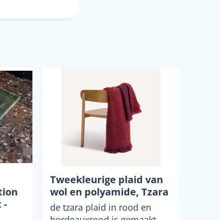
Tweekleurige plaid van
tion
wol en polyamide, Tzara
 -
de tzara plaid in rood en
bordeauxrood is gemaakt