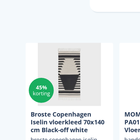
45%
korting
Broste Copenhagen
MOMO
Iselin vloerkleed 70x140
PA01
cm Black-off white
Vloe
broste copenhagen iselin
handg