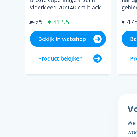
vloerkleed 70x140 cm black-
gebie
off white...
stape
€ 75
€ 41,95
€ 47
kleuro
Bekijk in webshop
Be
Product bekijken
Pr
Vo
We 
woo