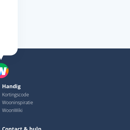
Handig
Kortingscode
Wooninspiratie
WoonWiki
Contact & hulp