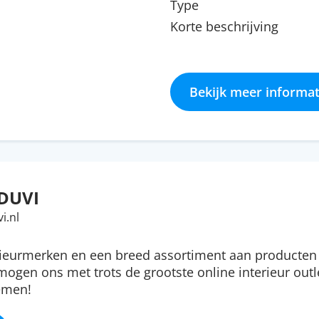
Type
Korte beschrijving
Bekijk meer informat
DUVI
i.nl
rieurmerken en een breed assortiment aan producte
 mogen ons met trots de grootste online interieur outl
emen!