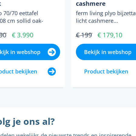
k
cashmere
 70/70 eettafel
ferm living plyo bijzetta
08 cm sollid oak-
licht cashmere...
..
590
€ 3.990
€ 199
€ 179,10
kijk in webshop
Bekijk in webshop
oduct bekijken
Product bekijken
lg je ons al?
delen wekelijks de nieuwste trends en inspirerende