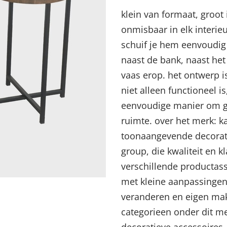
klein van formaat, groot i
onmisbaar in elk interie
schuif je hem eenvoudig 
naast de bank, naast het
vaas erop. het ontwerp is
niet alleen functioneel i
eenvoudige manier om ge
ruimte. over het merk: k
toonaangevende decorat
Menu sluiten
Menu sluiten
Menu sluiten
Menu sluiten
Menu sluiten
group, die kwaliteit en kl
verschillende productass
met kleine aanpassingen 
veranderen en eigen make
categorieen onder dit m