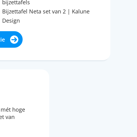
bijzettafels
Bijzettafel Neta set van 2 | Kalune
Design
ie
n mét hoge
et van