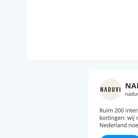
NA
naduv
Ruim 200 inte
kortingen: wij
Nederland no