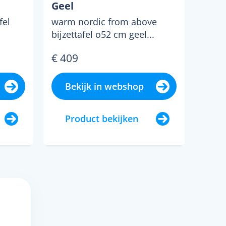
Geel
fel
warm nordic from above
bijzettafel o52 cm geel...
€ 409
Bekijk in webshop
Product bekijken