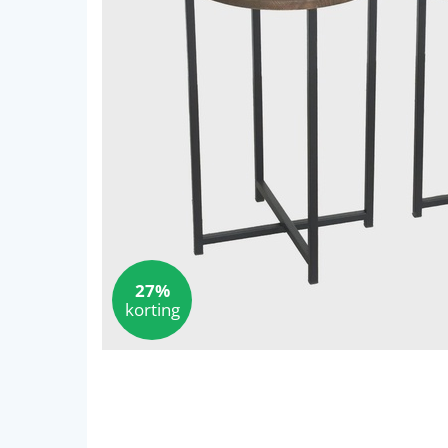
27%
korting