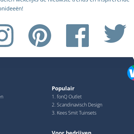
nideeën!
Populair
en
1. fonQ Outlet
2. Scandinavisch Design
3. Kees Smit Tuinsets
Voor bedrijven