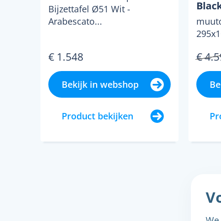
Blac
Bijzettafel Ø51 Wit -
Arabescato...
muuto
295x1
black.
€ 1.548
€ 4.
Bekijk in webshop
Be
Product bekijken
Pr
Vo
We 