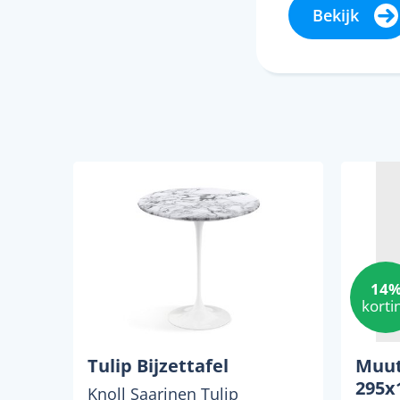
Bekijk
14
korti
Tulip Bijzettafel
Muut
295x1
Knoll Saarinen Tulip