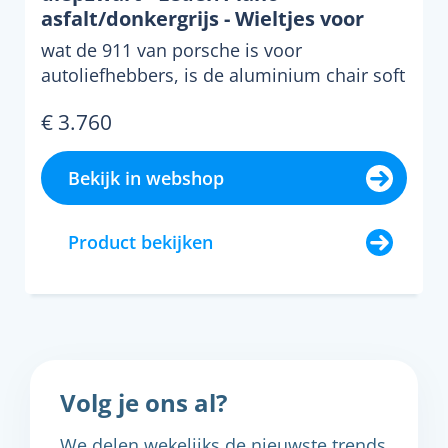
asfalt/donkergrijs - Wieltjes voor
harde bodems
wat de 911 van porsche is voor
autoliefhebbers, is de aluminium chair soft
pad ea 217 voor designfa...
€ 3.760
Bekijk in webshop
Product bekijken
Volg je ons al?
We delen wekelijks de nieuwste trends