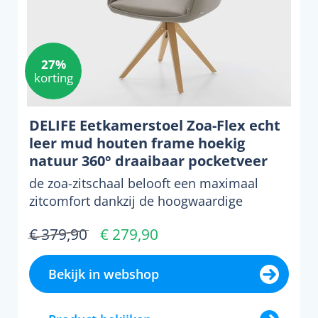
27%
korting
DELIFE Eetkamerstoel Zoa-Flex echt
leer mud houten frame hoekig
natuur 360° draaibaar pocketveer
kern
de zoa-zitschaal belooft een maximaal
zitcomfort dankzij de hoogwaardige
bekleding en de vrijstaa...
€ 379,90
€ 279,90
Bekijk in webshop