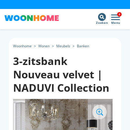
9
Zoeken
Menu
Woonhome
>
Wonen
>
Meubels
>
Banken
3-zitsbank
Nouveau velvet |
NADUVI Collection