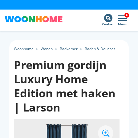
9
Zoeken
Menu
Woonhome
>
Wonen
>
Badkamer
>
Baden & Douches
Premium gordijn
Luxury Home
Edition met haken
| Larson