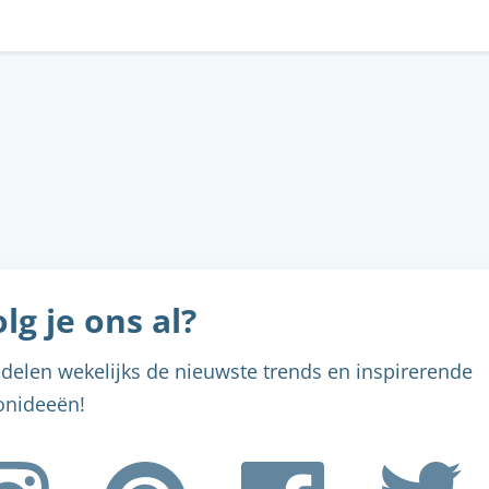
lg je ons al?
Menu sluiten
Menu sluiten
Menu sluiten
Menu sluiten
Menu sluiten
delen wekelijks de nieuwste trends en inspirerende
nideeën!