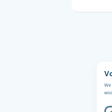
Vo
We 
woo